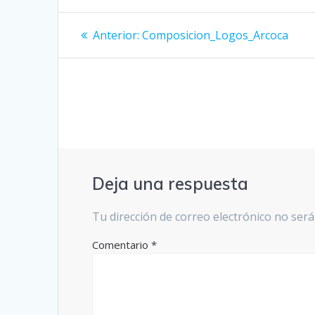
Navegación
Entrada
Anterior:
Composicion_Logos_Arcoca
anterior:
de
entradas
Deja una respuesta
Tu dirección de correo electrónico no será
Comentario
*