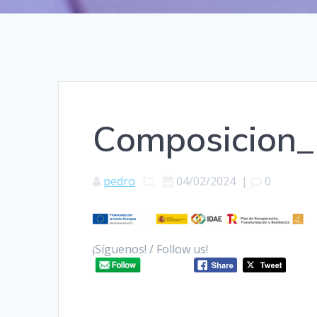
Composicion_
pedro
04/02/2024
|
0
¡Síguenos! / Follow us!