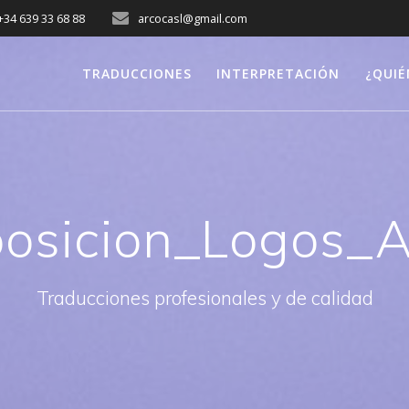
+34 639 33 68 88
arcocasl@gmail.com
TRADUCCIONES
INTERPRETACIÓN
¿QUIÉ
osicion_Logos_A
Traducciones profesionales y de calidad